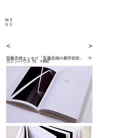
ME
NU
＜
＞
安藤忠雄エッセイ「安藤忠雄の都市彷徨」 マ
ガジンハウス
刊 1992