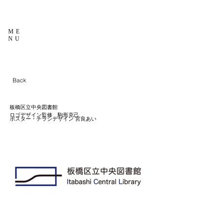
ME
NU
Back
板橋区立中央図書館
ロゴデザイン監修 駒形克己
ポスター・チラシデザイン 宮良あい