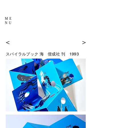
ME
NU
＜
＞
スパイラルブック 海
偕成社 刊 1993