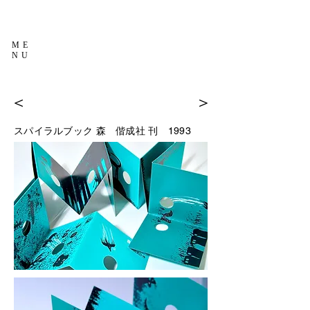
ME
NU
＜
＞
スパイラルブック 森
偕成社 刊 1993