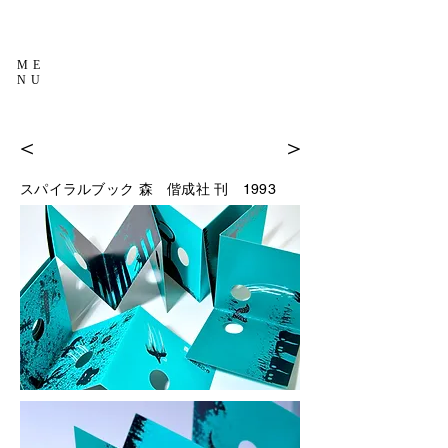
ME
NU
＜
＞
スパイラルブック 森
偕成社 刊 1993