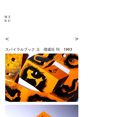
ME
NU
＜
＞
スパイラルブック 土
偕成社 刊 1993