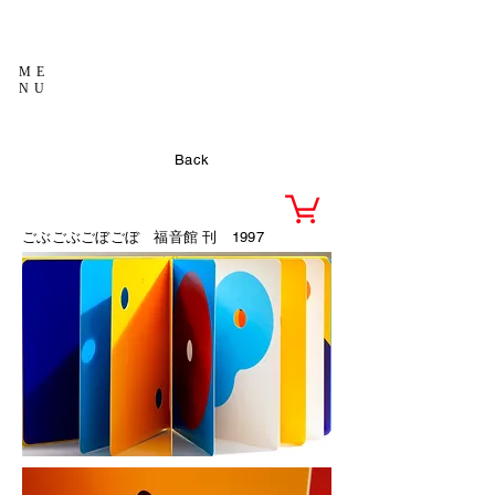
ME
NU
Back
ごぶごぶごぼごぼ
福音館 刊 1997