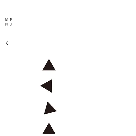
ME
NU