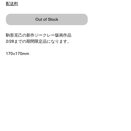
配送料
Out of Stock
駒形克己の新作ジークレー版画作品
2/28までの期間限定品になります。
170×170mm
¥6,300+税
オリジナルフレーム
駒形克己直筆サイン入り
※受注販売のため、ご注文からお届けまでに
2週間ほどいただく場合がございます。