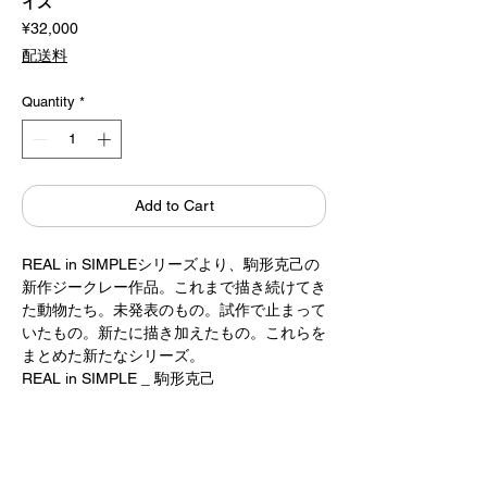
イズ
Price
¥32,000
配送料
Quantity
*
Add to Cart
REAL in SIMPLEシリーズより、駒形克己の
新作ジークレー作品。これまで描き続けてき
た動物たち。未発表のもの。試作で止まって
いたもの。新たに描き加えたもの。これらを
まとめた新たなシリーズ。
REAL in SIMPLE _ 駒形克己
無印良品 板橋南町22にて展示されました。
ジークレー印刷