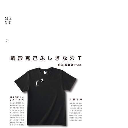
ME
NU