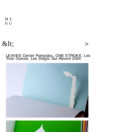
ME
NU
&lt;
＞
LEAVES Center Pompidou,
ONE STROKE, Les
Trois Ourses, Les Doigts Qui Revent 2004