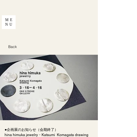
ME
NU
Back
hina himuka
jewelry
Katsumi Komagata
drawing
_
3・
16
4・
16
ONE STROKE
GALLERY
●企画展のお知らせ（会期終了）
hina himuka jewelry・Katsumi Komagata drawing