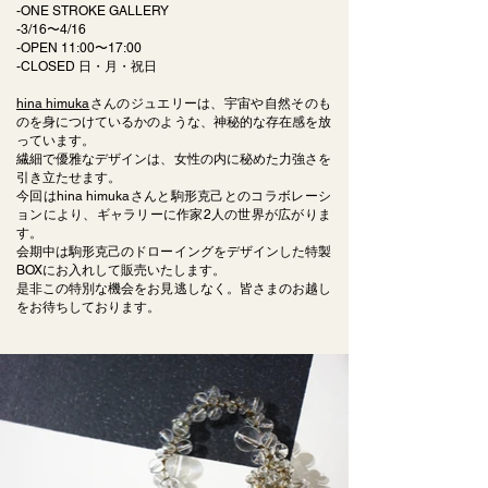
-ONE STROKE GALLERY
-3/16〜4/16
-OPEN 11:00〜17:00
-CLOSED 日・月・祝日
hina himuka
さんのジュエリーは、宇宙や自然そのも
のを身につけているかのような、神秘的な存在感を放
っています。
繊細で優雅なデザインは、女性の内に秘めた力強さを
引き立たせます。
今回はhina himukaさんと駒形克己とのコラボレーシ
ョンにより、ギャラリーに作家2人の世界が広がりま
す。
会期中は駒形克己のドローイングをデザインした特製
BOXにお入れして販売いたします。
是非この特別な機会をお見逃しなく。皆さまのお越し
をお待ちしております。