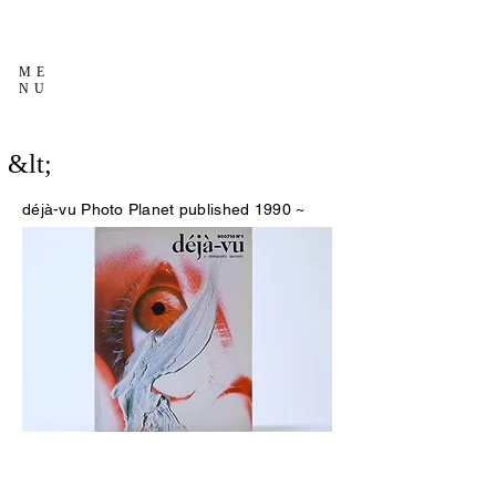
ME
NU
&lt;
déjà-vu
Photo Planet published 1990 ~