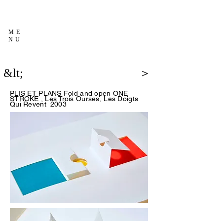
ME
NU
&lt;
＞
PLIS ET PLANS Fold and open
ONE
STROKE
, Les Trois Ourses, Les Doigts
Qui Revent
2003